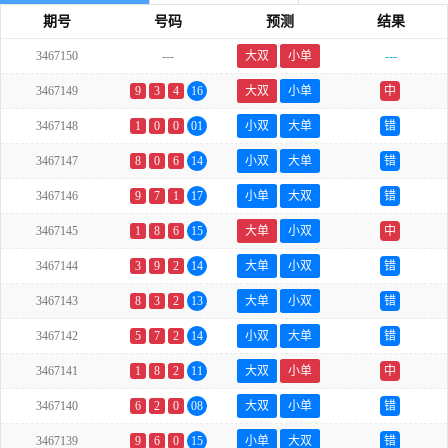
期号
号码
预测
结果
3467150
---
大双
小单
---
3467149
9
3
4
16
大双
小单
中
3467148
1
0
0
01
小双
大单
错
3467147
8
0
6
14
小双
大单
错
3467146
9
7
1
17
小单
大双
错
3467145
1
8
6
15
大单
小双
中
3467144
3
9
2
14
大单
小双
错
3467143
8
3
2
13
大单
小双
错
3467142
5
7
2
14
小双
大单
错
3467141
1
8
2
11
大双
小单
中
3467140
6
2
0
08
大双
小单
错
3467139
9
6
0
15
小单
大双
错