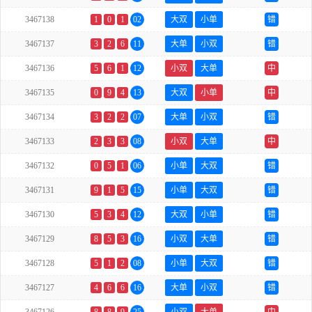
3467138
1
0
1
02
大双
小单
错
3467137
3
2
6
11
大单
小双
错
3467136
5
6
1
12
小双
大单
中
3467135
0
9
4
13
大双
小单
中
3467134
3
2
2
07
大单
小双
错
3467133
2
3
3
08
小双
大单
中
3467132
0
5
1
06
小单
大双
错
3467131
9
1
5
15
小单
大双
错
3467130
5
3
4
12
大双
小单
错
3467129
8
5
3
16
小双
大单
错
3467128
5
1
2
08
小单
大双
错
3467127
4
6
6
16
大单
小双
错