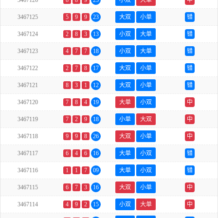
3467126
8
8
9
25
小双
大单
中
3467125
5
9
9
23
大双
小单
错
3467124
2
8
3
13
小双
大单
错
3467123
4
7
7
18
小双
大单
错
3467122
2
7
8
17
大双
小单
错
3467121
8
3
1
12
大双
小单
错
3467120
7
8
4
19
大单
小双
中
3467119
7
2
9
18
小单
大双
中
3467118
9
9
8
26
大双
小单
中
3467117
6
4
6
16
大单
小双
错
3467116
1
1
7
09
大单
小双
错
3467115
6
7
3
16
大双
小单
中
3467114
4
9
2
15
小双
大单
中