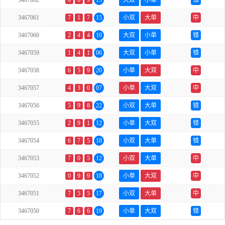
3467062
0
6
9
15
大双
小单
错
3467061
7
1
7
15
小双
大单
中
3467060
2
4
4
10
大双
小单
错
3467059
1
4
1
06
大双
小单
错
3467058
6
5
9
20
小单
大双
中
3467057
4
3
0
07
小单
大双
中
3467056
5
9
8
22
小双
大单
错
3467055
2
9
1
12
小单
大双
错
3467054
6
7
5
18
小双
大单
错
3467053
7
0
5
12
小双
大单
中
3467052
0
9
9
18
小单
大双
中
3467051
7
5
5
17
小双
大单
中
3467050
7
6
6
19
小单
大双
错