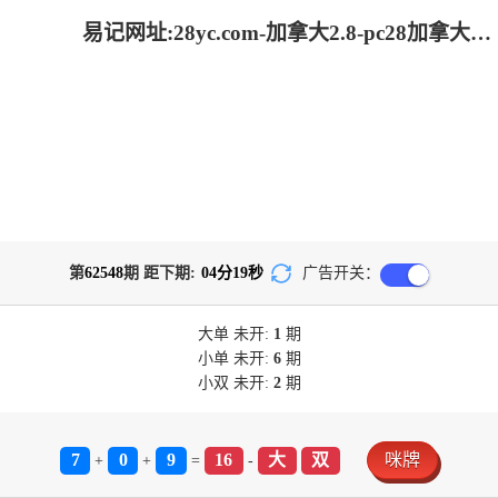
易记网址:28yc.com-加拿大2.8-pc28加拿大|历史开奖结果查询|pc28加拿大开奖结果查询_极致火热优质的免费预测
第
62548
期 距下期:
04
分
18
秒
广告开关：
大单
未开:
1
期
小单
未开:
6
期
小双
未开:
2
期
7
0
9
16
大
双
咪牌
+
+
=
-