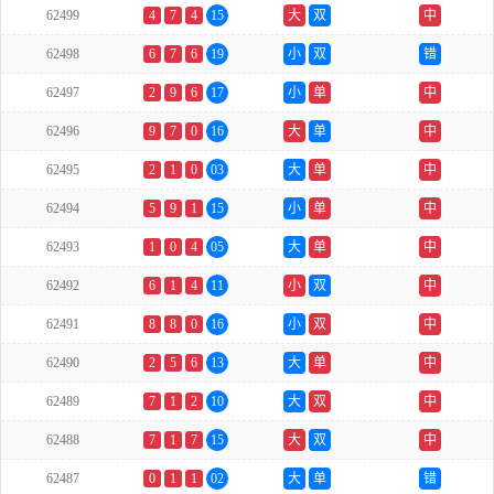
62499
4
7
4
15
大
双
中
62498
6
7
6
19
小
双
错
62497
2
9
6
17
小
单
中
62496
9
7
0
16
大
单
中
62495
2
1
0
03
大
单
中
62494
5
9
1
15
小
单
中
62493
1
0
4
05
大
单
中
62492
6
1
4
11
小
双
中
62491
8
8
0
16
小
双
中
62490
2
5
6
13
大
单
中
62489
7
1
2
10
大
双
中
62488
7
1
7
15
大
双
中
62487
0
1
1
02
大
单
错