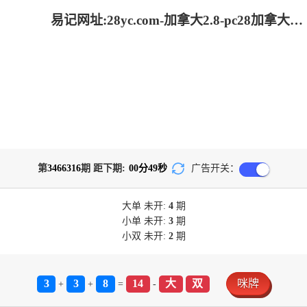
易记网址:28yc.com-加拿大2.8-pc28加拿大|历史开奖结果查询|pc28加拿大开奖结果查询_极致火热优质的免费预测
第
3466316
期 距下期:
00
分
49
秒
广告开关：
大单
未开:
4
期
小单
未开:
3
期
小双
未开:
2
期
3
3
8
14
大
双
咪牌
+
+
=
-