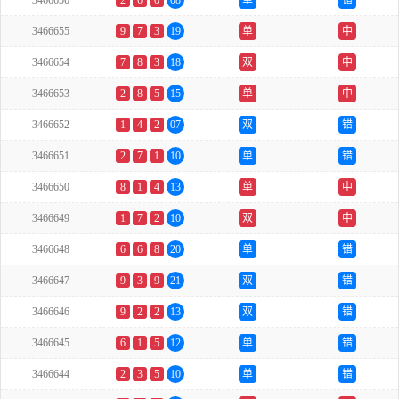
3466656
2
6
0
08
单
错
3466655
9
7
3
19
单
中
3466654
7
8
3
18
双
中
3466653
2
8
5
15
单
中
3466652
1
4
2
07
双
错
3466651
2
7
1
10
单
错
3466650
8
1
4
13
单
中
3466649
1
7
2
10
双
中
3466648
6
6
8
20
单
错
3466647
9
3
9
21
双
错
3466646
9
2
2
13
双
错
3466645
6
1
5
12
单
错
3466644
2
3
5
10
单
错