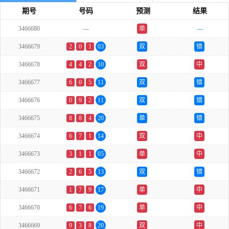
期号
号码
预测
结果
3466680
---
单
---
3466679
2
0
1
03
双
错
3466678
4
4
2
10
双
中
3466677
6
0
5
11
双
错
3466676
0
9
2
11
双
错
3466675
8
8
4
20
单
错
3466674
6
7
1
14
双
中
3466673
3
1
1
05
单
中
3466672
2
6
5
13
双
错
3466671
1
7
9
17
单
中
3466670
6
7
6
19
单
中
3466669
9
3
8
20
双
中