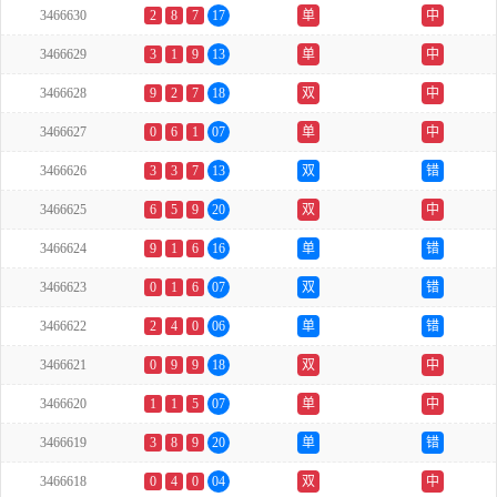
3466630
2
8
7
17
单
中
3466629
3
1
9
13
单
中
3466628
9
2
7
18
双
中
3466627
0
6
1
07
单
中
3466626
3
3
7
13
双
错
3466625
6
5
9
20
双
中
3466624
9
1
6
16
单
错
3466623
0
1
6
07
双
错
3466622
2
4
0
06
单
错
3466621
0
9
9
18
双
中
3466620
1
1
5
07
单
中
3466619
3
8
9
20
单
错
3466618
0
4
0
04
双
中