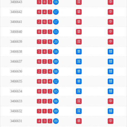
3466643
5
8
3
16
双
中
3466642
6
4
7
17
单
中
3466641
2
6
9
17
单
中
3466640
8
2
5
15
单
中
3466639
7
7
6
20
双
中
3466638
5
4
7
16
单
错
3466637
6
2
1
09
双
错
3466636
2
2
4
08
单
错
3466635
0
8
4
12
单
错
3466634
0
3
2
05
双
错
3466633
2
2
2
06
双
中
3466632
5
1
3
09
双
错
3466631
4
3
2
09
单
中