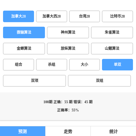
加拿大28
加拿大西28
台湾28
比特币28
猰貐算法
神州算法
朱雀算法
金蝉算法
放纵算法
山魈算法
组合
杀组
大小
单双
双项
双组
100期 正确：55 期 错误：45 期
正确率：55%
预测
走势
统计