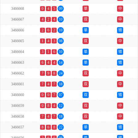
3466668
0
4
5
09
单
中
3466667
4
2
4
10
双
中
3466666
2
6
2
10
单
错
3466665
1
4
3
08
双
中
3466664
3
1
6
10
单
错
3466663
6
4
4
14
单
错
3466662
7
9
8
24
双
中
3466661
7
4
7
18
双
中
3466660
0
0
7
07
双
错
3466659
0
8
4
12
双
中
3466658
7
4
7
18
双
中
3466657
8
6
8
22
单
错