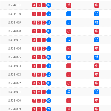
115044101
4
3
0
07
单
中
115044100
1
7
9
17
小
错
115044099
9
3
6
18
小
错
115044098
7
1
0
08
小
中
115044097
3
7
0
10
大
错
115044096
4
8
2
14
大
中
115044095
2
1
4
07
大
错
115044094
4
7
0
11
小
中
115044093
5
4
3
12
小
中
115044092
0
5
1
06
小
中
115044091
6
9
3
18
单
错
115044090
7
1
1
09
小
中
115044089
9
7
5
21
单
中