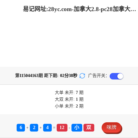
易记网址:28yc.com-加拿大2.8-pc28加拿大|历史开奖结果查询|pc28加拿大开奖结果查询_极致火热优质的免费预测
第
115044163
期 距下期:
02
分
37
秒
广告开关：
大单
未开:
7
期
大双
未开:
1
期
小单
未开:
2
期
6
2
4
12
小
双
咪牌
+
+
=
-