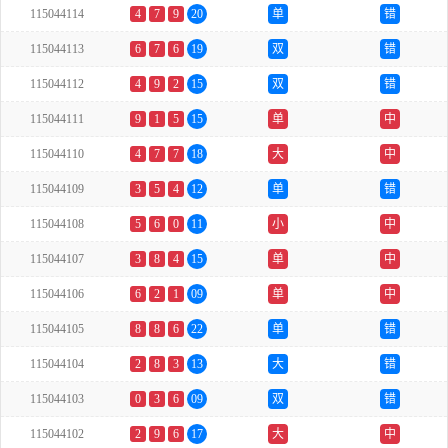
115044114
4
7
9
20
单
错
115044113
6
7
6
19
双
错
115044112
4
9
2
15
双
错
115044111
9
1
5
15
单
中
115044110
4
7
7
18
大
中
115044109
3
5
4
12
单
错
115044108
5
6
0
11
小
中
115044107
3
8
4
15
单
中
115044106
6
2
1
09
单
中
115044105
8
8
6
22
单
错
115044104
2
8
3
13
大
错
115044103
0
3
6
09
双
错
115044102
2
9
6
17
大
中