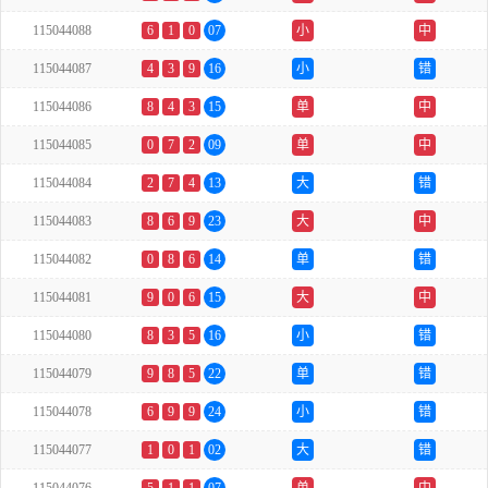
115044088
6
1
0
07
小
中
115044087
4
3
9
16
小
错
115044086
8
4
3
15
单
中
115044085
0
7
2
09
单
中
115044084
2
7
4
13
大
错
115044083
8
6
9
23
大
中
115044082
0
8
6
14
单
错
115044081
9
0
6
15
大
中
115044080
8
3
5
16
小
错
115044079
9
8
5
22
单
错
115044078
6
9
9
24
小
错
115044077
1
0
1
02
大
错