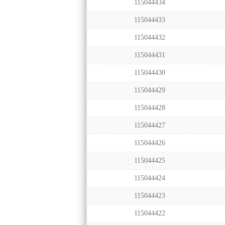
115044434
115044433
115044432
115044431
115044430
115044429
115044428
115044427
115044426
115044425
115044424
115044423
115044422