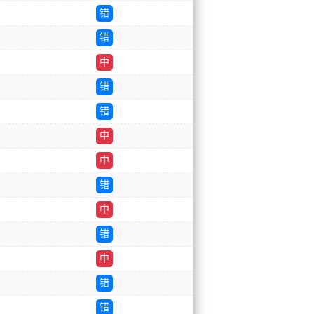
错
错
中
错
错
中
中
错
中
错
中
错
错