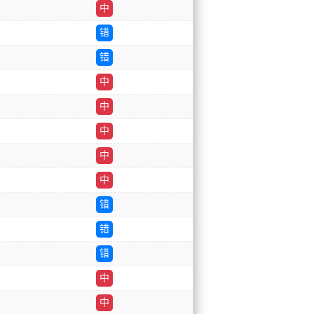
中
错
错
中
中
中
中
中
错
错
错
中
中