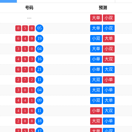
号码
预测
---
大单
小双
05
大单
小双
0
5
0
19
小双
大单
6
4
9
04
大单
小双
3
1
0
16
小单
大双
4
9
3
21
小单
大双
6
7
8
11
大双
小单
2
7
2
04
大双
小单
3
0
1
09
小双
大单
4
4
1
11
小单
大双
4
1
6
18
大双
小单
2
8
8
17
大单
小双
7
5
5