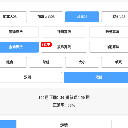
加拿大28
加拿大西28
台湾28
比特币28
猰貐算法
神州算法
朱雀算法
金蝉算法
放纵算法
山魈算法
组合
杀组
大小
单双
双项
双组
100期 正确：50 期 错误：50 期
正确率：50%
走势