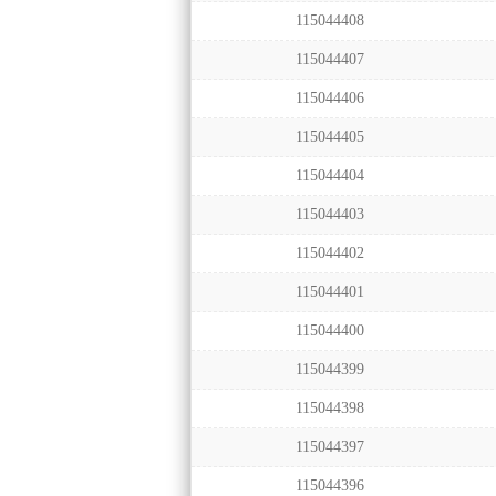
115044408
115044407
115044406
115044405
115044404
115044403
115044402
115044401
115044400
115044399
115044398
115044397
115044396