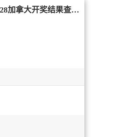
易记网址:28yc.com-加拿大2.8-pc28加拿大|历史开奖结果查询|pc28加拿大开奖结果查询_极致火热优质的免费预测