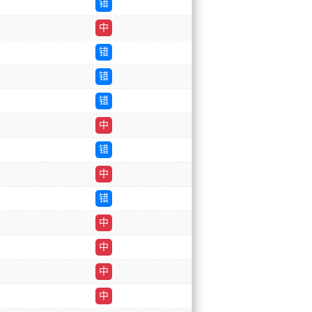
错
中
错
错
错
中
错
中
错
中
中
中
中