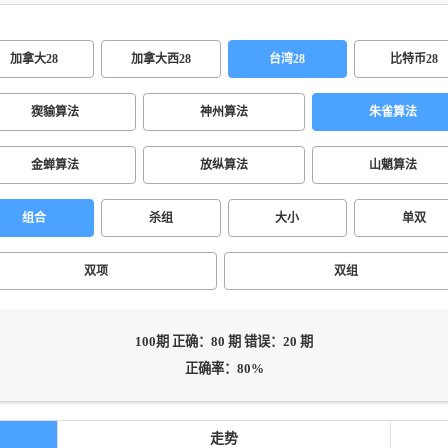
加拿大28
加拿大西28
台湾28
比特币28
猰貐算法
神州算法
朱雀算法
金蝉算法
放纵算法
山魈算法
组合
杀组
大小
单双
双项
双组
100期 正确：80 期 错误：20 期
正确率：80%
走势