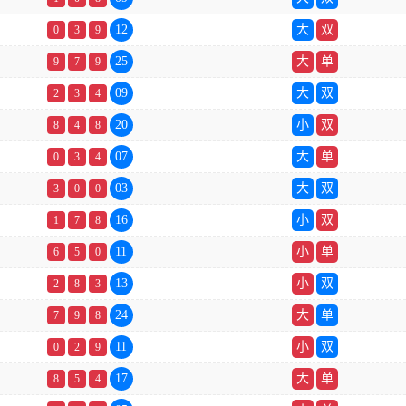
12
大
双
0
3
9
25
大
单
9
7
9
09
大
双
2
3
4
20
小
双
8
4
8
07
大
单
0
3
4
03
大
双
3
0
0
16
小
双
1
7
8
11
小
单
6
5
0
13
小
双
2
8
3
24
大
单
7
9
8
11
小
双
0
2
9
17
大
单
8
5
4