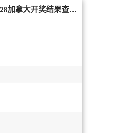
易记网址:28yc.com-加拿大2.8-pc28加拿大|历史开奖结果查询|pc28加拿大开奖结果查询_极致火热优质的免费预测