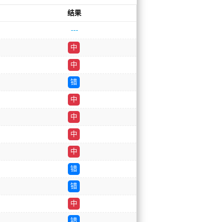
结果
---
中
中
错
中
中
中
中
错
错
中
错