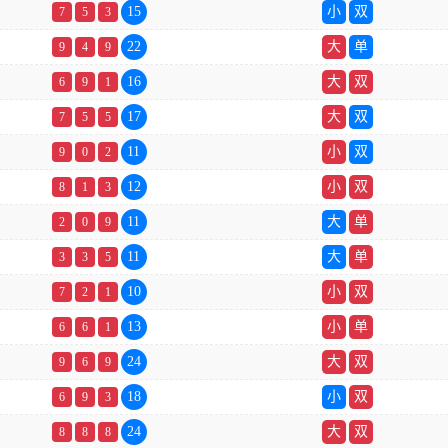
15
小
双
7
5
3
22
大
单
9
4
9
16
大
双
6
9
1
17
大
双
7
5
5
11
小
双
9
0
2
12
小
双
8
1
3
11
大
单
2
0
9
11
大
单
3
3
5
10
小
双
7
2
1
13
小
单
6
6
1
24
大
双
9
6
9
18
小
双
6
9
3
24
大
双
8
8
8