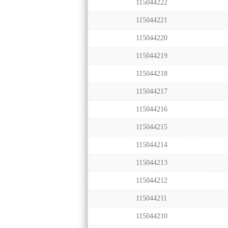
115044222
115044221
115044220
115044219
115044218
115044217
115044216
115044215
115044214
115044213
115044212
115044211
115044210