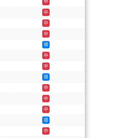
中
中
中
中
错
中
中
错
中
中
中
错
中