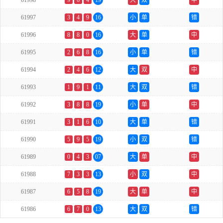
61998
9
6
4
19
大
双
中
61997
3
4
9
16
小
单
错
61996
8
8
0
16
大
单
中
61995
2
6
8
16
小
单
错
61994
2
4
6
12
大
双
中
61993
1
9
1
11
大
双
错
61992
3
8
8
19
小
单
中
61991
3
1
6
10
大
单
错
61990
5
9
5
19
小
双
错
61989
0
4
3
07
大
单
中
61988
7
3
3
13
小
双
中
61987
6
5
8
19
大
单
中
61986
6
7
0
13
大
双
错