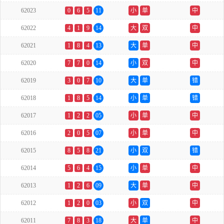
62023
0
6
5
11
小
单
中
62022
4
1
9
14
大
双
中
62021
1
8
4
13
大
单
中
62020
7
7
0
14
小
双
中
62019
3
0
7
10
大
单
错
62018
1
8
5
14
小
单
错
62017
1
2
2
05
小
单
中
62016
2
0
5
07
小
单
中
62015
8
5
8
21
小
双
错
62014
5
6
4
15
小
单
中
62013
1
2
6
09
大
单
中
62012
1
2
0
03
小
双
中
62011
7
8
3
18
大
单
中