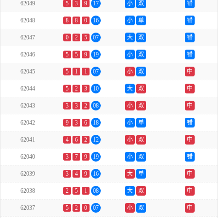
62049
5
3
9
17
小
双
错
62048
8
8
0
16
小
单
错
62047
0
2
5
07
大
双
错
62046
5
5
9
19
小
双
错
62045
5
1
1
07
小
双
中
62044
5
2
3
10
大
双
中
62043
3
3
2
08
小
双
中
62042
9
3
6
18
小
单
错
62041
4
6
2
12
小
双
中
62040
3
7
9
19
小
双
错
62039
3
4
9
16
大
单
中
62038
2
5
1
08
大
双
中
62037
5
2
0
07
小
双
中