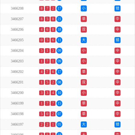
3466208
8
7
2
17
小
错
3466207
8
5
8
21
单
中
3466206
4
6
8
18
双
中
3466205
0
5
6
11
大
错
3466204
5
1
3
09
小
中
3466203
1
7
1
09
小
中
3466202
4
7
6
17
单
中
3466201
1
5
2
08
双
中
3466200
3
3
4
10
小
中
3466199
1
7
7
15
单
中
3466198
5
0
2
07
单
中
3466197
2
2
1
05
大
错