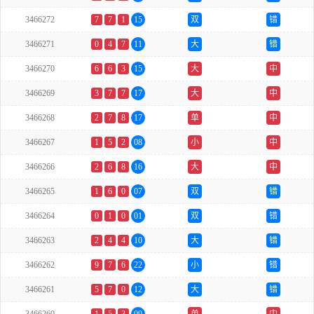
3466272
7
7
1
15
双
错
3466271
0
4
7
11
大
错
3466270
6
6
3
15
大
中
3466269
3
7
7
17
大
中
3466268
2
7
8
17
单
中
3466267
1
5
2
08
小
中
3466266
2
6
8
16
大
中
3466265
1
6
0
07
双
错
3466264
0
1
0
01
双
错
3466263
2
4
4
10
大
错
3466262
9
7
6
22
小
错
3466261
5
7
0
12
大
错