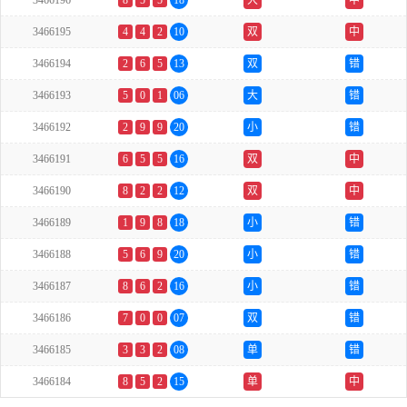
3466196
8
5
5
18
大
中
3466195
4
4
2
10
双
中
3466194
2
6
5
13
双
错
3466193
5
0
1
06
大
错
3466192
2
9
9
20
小
错
3466191
6
5
5
16
双
中
3466190
8
2
2
12
双
中
3466189
1
9
8
18
小
错
3466188
5
6
9
20
小
错
3466187
8
6
2
16
小
错
3466186
7
0
0
07
双
错
3466185
3
3
2
08
单
错
3466184
8
5
2
15
单
中