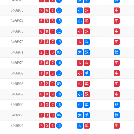
3466976
9
1
2
12
大
单
错
3466975
7
6
1
14
小
双
中
3466974
6
3
6
15
小
单
中
3466973
0
8
4
12
小
双
中
3466972
8
4
7
19
大
双
中
3466971
2
1
0
03
大
双
错
3466970
3
6
7
16
大
双
中
3466969
1
9
2
12
小
单
中
3466968
5
2
2
09
小
单
中
3466967
0
9
9
18
小
双
中
3466966
8
3
7
18
小
单
错
3466965
3
3
0
06
大
单
错
3466964
7
5
1
13
大
单
中