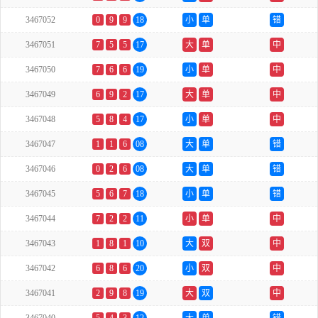
3467052
0
9
9
18
小
单
错
3467051
7
5
5
17
大
单
中
3467050
7
6
6
19
小
单
中
3467049
6
9
2
17
大
单
中
3467048
5
8
4
17
小
单
中
3467047
1
1
6
08
大
单
错
3467046
0
2
6
08
大
单
错
3467045
5
6
7
18
小
单
错
3467044
7
2
2
11
小
单
中
3467043
1
8
1
10
大
双
中
3467042
6
8
6
20
小
双
中
3467041
2
9
8
19
大
双
中