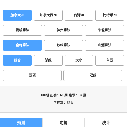
加拿大28
加拿大西28
台湾28
比特币28
猰貐算法
神州算法
朱雀算法
金蝉算法
放纵算法
山魈算法
组合
杀组
大小
单双
双项
双组
100期 正确：68 期 错误：32 期
正确率：68%
预测
走势
统计