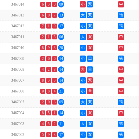
3467014
6
3
0
09
小
双
中
3467013
6
0
7
13
大
双
错
3467012
7
1
9
17
小
双
错
3467011
2
1
3
06
大
双
中
3467010
8
9
3
20
小
双
中
3467009
2
6
6
14
小
单
错
3467008
4
2
8
14
大
单
中
3467007
8
3
3
14
小
双
中
3467006
9
8
4
21
小
单
中
3467005
2
0
3
05
大
双
错
3467004
8
5
1
14
小
双
中
3467003
4
5
2
11
大
双
错
3467002
5
9
3
17
小
双
错