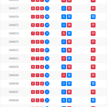
3466658
7
4
7
18
大
双
中
3466657
8
6
8
22
小
双
中
3466656
2
6
0
08
大
单
错
3466655
9
7
3
19
小
单
中
3466654
7
8
3
18
大
单
中
3466653
2
8
5
15
小
单
中
3466652
1
4
2
07
大
单
中
3466651
2
7
1
10
小
单
中
3466650
8
1
4
13
大
单
中
3466649
1
7
2
10
小
单
中
3466648
6
6
8
20
小
单
错
3466647
9
3
9
21
小
单
中
3466646
9
2
2
13
大
双
错