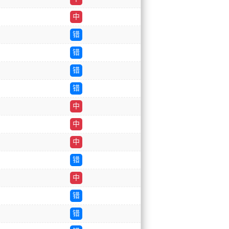
中
错
错
错
错
中
中
中
错
中
错
错