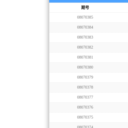
期号
08070385
08070384
08070383
08070382
08070381
08070380
08070379
08070378
08070377
08070376
08070375
08070374