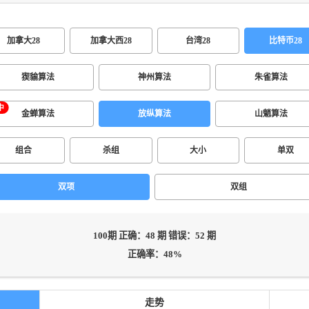
加拿大28
加拿大西28
台湾28
比特币28
猰貐算法
神州算法
朱雀算法
金蝉算法
放纵算法
山魈算法
组合
杀组
大小
单双
双项
双组
100期 正确：48 期 错误：52 期
正确率：48%
走势