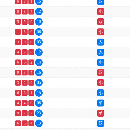
15
双
6
8
1
12
小
0
8
4
10
双
5
5
0
06
小
1
5
0
03
大
3
0
0
12
大
4
2
6
14
小
6
6
2
16
双
9
3
4
05
小
3
2
0
15
小
6
8
1
08
单
4
4
0
23
单
9
7
7
13
双
6
3
4