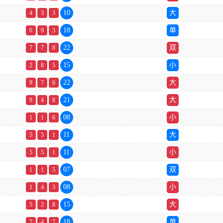
10
大
4
3
3
18
单
6
9
3
22
双
7
7
8
15
小
2
8
5
22
大
9
7
6
21
大
9
4
8
08
小
1
1
6
11
大
5
5
1
11
小
5
5
1
07
双
1
1
5
08
小
1
4
3
15
大
5
2
8
18
单
7
4
7