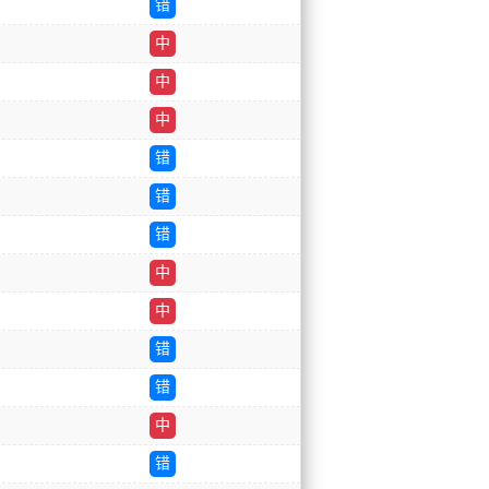
错
中
中
中
错
错
错
中
中
错
错
中
错