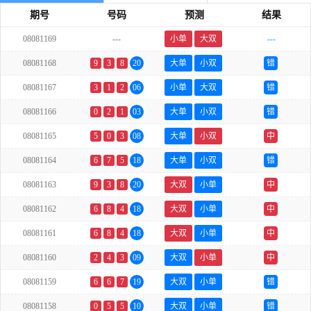
期号
号码
预测
结果
08081169
---
小单
大双
---
08081168
9
3
8
20
大单
小双
错
08081167
3
1
2
06
小单
大双
错
08081166
0
2
1
03
大单
小双
错
08081165
5
0
3
08
大单
小双
中
08081164
6
7
5
18
大单
小双
错
08081163
9
3
8
20
大双
小单
中
08081162
6
8
4
18
大双
小单
中
08081161
6
8
4
18
大双
小单
中
08081160
2
4
3
09
大双
小单
中
08081159
6
6
7
19
大双
小单
错
08081158
0
5
5
10
大双
小单
错