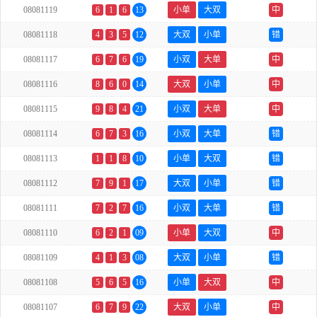
08081119
6
1
6
13
小单
大双
中
08081118
4
3
5
12
大双
小单
错
08081117
6
7
6
19
小双
大单
中
08081116
8
6
0
14
大双
小单
中
08081115
9
8
4
21
小双
大单
中
08081114
6
7
3
16
小双
大单
错
08081113
1
1
8
10
小单
大双
错
08081112
7
9
1
17
大双
小单
错
08081111
7
2
7
16
小双
大单
错
08081110
6
2
1
09
小单
大双
中
08081109
4
1
3
08
大双
小单
错
08081108
5
6
5
16
小单
大双
中
08081107
6
7
9
22
大双
小单
中