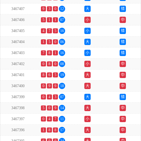
3467407
9
3
0
12
大
错
3467406
5
1
1
07
小
中
3467405
4
7
5
16
小
错
3467404
1
5
0
06
大
错
3467403
7
8
1
16
小
错
3467402
0
8
0
08
小
中
3467401
8
6
5
19
大
中
3467400
0
9
9
18
大
中
3467399
0
4
3
07
大
错
3467398
5
0
9
14
大
中
3467397
0
4
7
11
小
中
3467396
1
8
8
17
大
中