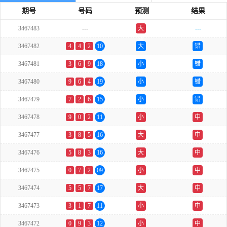
期号
号码
预测
结果
3467483
---
大
---
双
3467482
4
4
2
10
大
错
3467481
3
6
9
18
小
错
3467480
9
6
4
19
小
错
3467479
7
2
6
15
小
错
3467478
9
0
2
11
小
中
3467477
3
8
5
16
大
中
3467476
5
8
3
16
大
中
3467475
0
7
2
09
小
中
3467474
5
5
7
17
大
中
3467473
3
1
7
11
小
中
3467472
0
9
3
12
小
中