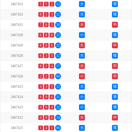
3467433
5
5
2
12
大
错
3467432
8
1
3
12
大
错
3467431
7
8
5
20
大
中
3467430
6
8
8
22
小
错
3467429
8
8
6
22
大
中
3467428
6
3
3
12
大
错
3467427
8
5
4
17
大
中
3467426
2
2
0
04
小
中
3467425
4
3
5
12
大
错
3467424
6
9
6
21
小
错
3467423
9
9
4
22
小
错
3467422
9
9
6
24
大
中
3467421
1
4
1
06
大
错