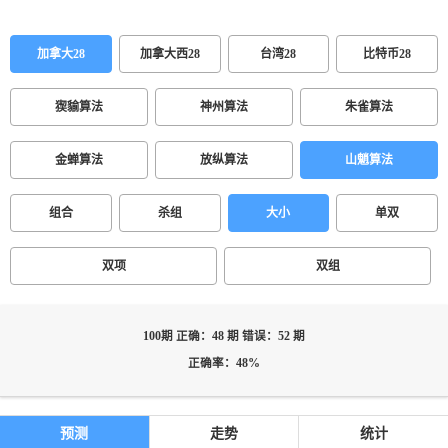
加拿大28
加拿大西28
台湾28
比特币28
猰貐算法
神州算法
朱雀算法
金蝉算法
放纵算法
山魈算法
组合
杀组
大小
单双
双项
双组
100期 正确：48 期 错误：52 期
正确率：48%
预测
走势
统计