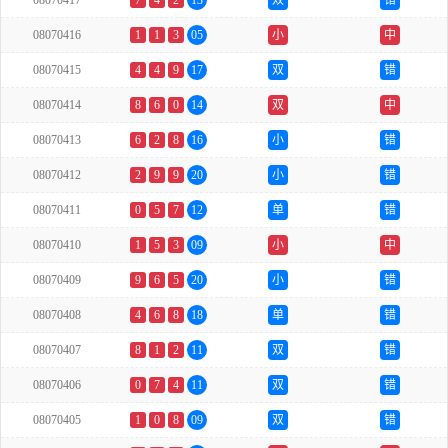
08070417
7
4
2
13
双
错
08070416
1
1
3
05
小
中
08070415
4
4
9
17
双
错
08070414
8
6
0
14
双
中
08070413
6
2
8
16
小
错
08070412
2
9
9
20
小
错
08070411
0
5
7
12
单
错
08070410
1
5
3
09
小
中
08070409
9
6
5
20
小
错
08070408
4
6
8
18
单
错
08070407
8
1
2
11
双
错
08070406
0
7
4
11
双
错
08070405
1
0
8
09
双
错