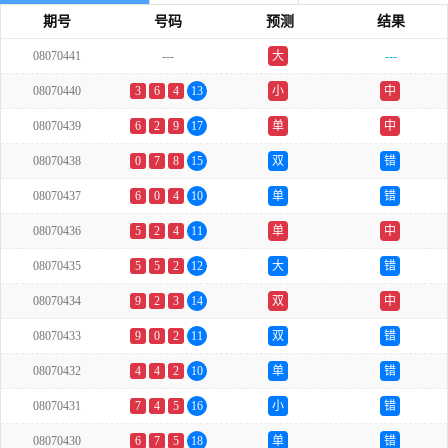
期号
号码
预测
结果
08070441
---
大
---
08070440
3
6
4
13
小
中
08070439
6
2
9
17
单
中
08070438
0
7
8
15
双
错
08070437
6
0
4
10
单
错
08070436
5
2
4
11
单
中
08070435
5
5
2
12
大
错
08070434
9
2
3
14
双
中
08070433
9
0
2
11
双
错
08070432
4
4
2
10
单
错
08070431
7
4
5
16
小
错
08070430
6
7
5
18
单
错