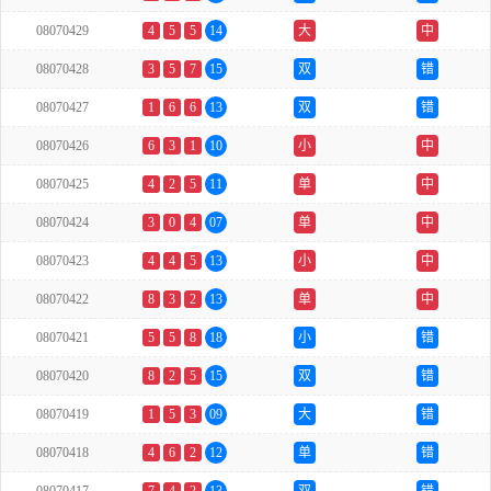
08070429
4
5
5
14
大
中
08070428
3
5
7
15
双
错
08070427
1
6
6
13
双
错
08070426
6
3
1
10
小
中
08070425
4
2
5
11
单
中
08070424
3
0
4
07
单
中
08070423
4
4
5
13
小
中
08070422
8
3
2
13
单
中
08070421
5
5
8
18
小
错
08070420
8
2
5
15
双
错
08070419
1
5
3
09
大
错
08070418
4
6
2
12
单
错