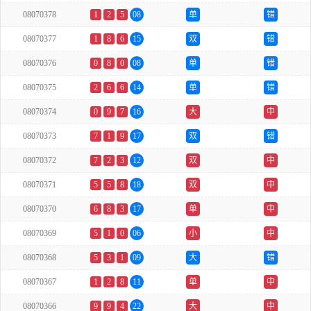
08070378
1
2
5
08
单
错
08070377
1
8
6
15
双
错
08070376
0
8
0
08
单
错
08070375
2
6
6
14
单
错
08070374
0
9
7
16
大
中
08070373
7
1
9
17
双
错
08070372
7
2
3
12
双
中
08070371
5
5
8
18
双
中
08070370
6
8
3
17
单
中
08070369
5
1
0
06
小
中
08070368
5
3
1
09
大
错
08070367
1
2
8
11
单
中
08070366
9
9
4
22
大
中