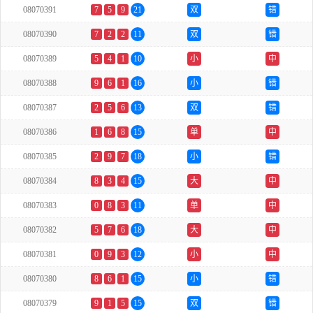
08070391
7
5
9
21
双
错
08070390
7
2
2
11
双
错
08070389
5
4
1
10
小
中
08070388
9
6
1
16
小
错
08070387
2
5
6
13
双
错
08070386
1
6
8
15
单
中
08070385
2
9
7
18
小
错
08070384
8
3
4
15
大
中
08070383
0
8
3
11
单
中
08070382
5
7
6
18
大
中
08070381
0
9
3
12
小
中
08070380
8
6
1
15
小
错
08070379
9
1
5
15
双
错