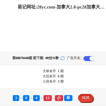
易记网址:28yc.com-加拿大2.8-pc28加拿大|历史开奖结果查询|pc28加拿大开奖结果查询_极致火热优质的免费预测
第
08070440
期 距下期:
00
分
30
秒
广告开关：
大单
未开:
1
期
大双
未开:
6
期
小双
未开:
3
期
3
6
4
13
小
单
咪牌
+
+
=
-