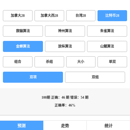
加拿大28
加拿大西28
台湾28
比特币28
猰貐算法
神州算法
朱雀算法
金蝉算法
放纵算法
山魈算法
组合
杀组
大小
单双
双项
双组
100期 正确：46 期 错误：54 期
正确率：46%
预测
走势
统计